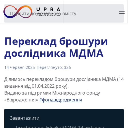
Перейти до основного вмісту
Переклад брошури
дослідника МДМА
14 червня 2025
Переглянуто: 326
Ділимось перекладом брошури дослідника МДМА (14
видання від 01.04.2022 року).
Видано за підтримки Міжнародного фонду
«Відродження»
#фондвідродження
Завантажити:
broshura-doslidnyka-MDMA-14-vydannia-