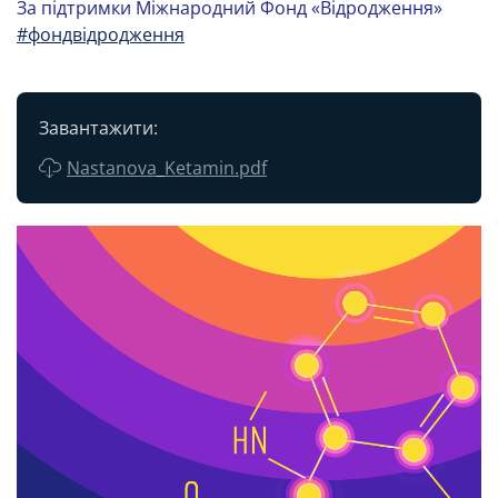
За підтримки Міжнародний Фонд «Відродження»
#фондвідродження
Завантажити:
Nastanova_Ketamin.pdf