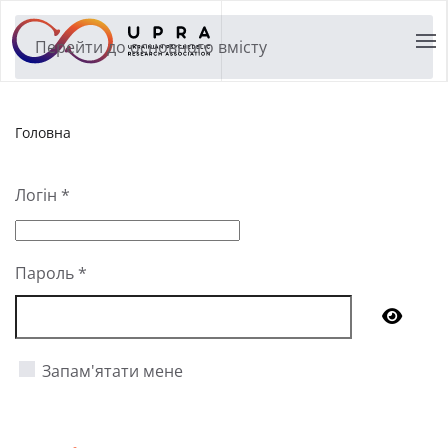
Перейти до основного вмісту
Головна
Логін
*
Пароль
*
Показ
Запам'ятати мене
Увійти